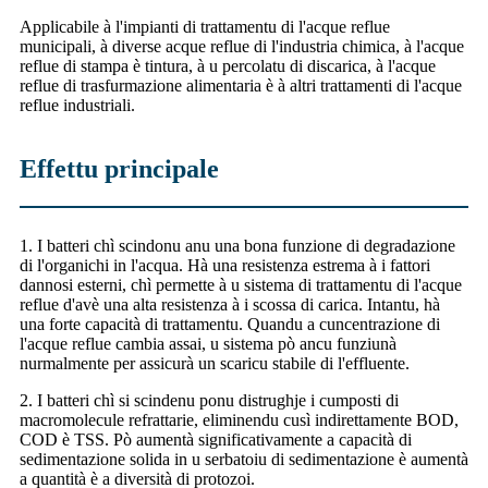
Applicabile à l'impianti di trattamentu di l'acque reflue
municipali, à diverse acque reflue di l'industria chimica, à l'acque
reflue di stampa è tintura, à u percolatu di discarica, à l'acque
reflue di trasfurmazione alimentaria è à altri trattamenti di l'acque
reflue industriali.
Effettu principale
1. I batteri chì scindonu anu una bona funzione di degradazione
di l'organichi in l'acqua. Hà una resistenza estrema à i fattori
dannosi esterni, chì permette à u sistema di trattamentu di l'acque
reflue d'avè una alta resistenza à i scossa di carica. Intantu, hà
una forte capacità di trattamentu. Quandu a cuncentrazione di
l'acque reflue cambia assai, u sistema pò ancu funziunà
nurmalmente per assicurà un scaricu stabile di l'effluente.
2. I batteri chì si scindenu ponu distrughje i cumposti di
macromolecule refrattarie, eliminendu cusì indirettamente BOD,
COD è TSS. Pò aumentà significativamente a capacità di
sedimentazione solida in u serbatoiu di sedimentazione è aumentà
a quantità è a diversità di protozoi.