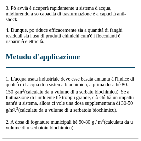
3. Pò avvià è ricuperà rapidamente u sistema d'acqua,
migliurendu a so capacità di trasfurmazione è a capacità anti-
shock.
4. Dunque, pò riduce efficacemente sia a quantità di fanghi
residuali sia l'usu di prudutti chimichi cum'è i flocculanti è
risparmià elettricità.
Metudu d'applicazione
1. L'acqua usata industriale deve esse basata annantu à l'indice di
qualità di l'acqua di u sistema biochimicu, a prima dosa hè 80-
3
150 g/m
(calculatu da u vulume di u serbatu biochimicu). Sè a
fluttuazione di l'influente hè troppu grande, ciò chì hà un impattu
nant'à u sistema, allora ci vole una dosa supplementaria di 30-50
3
g/m².
(calculatu da u vulume di u serbatoiu biochimicu).
3
2. A dosa di fognature municipali hè 50-80 g / m
(calculatu da u
vulume di u serbatoiu biochimicu).