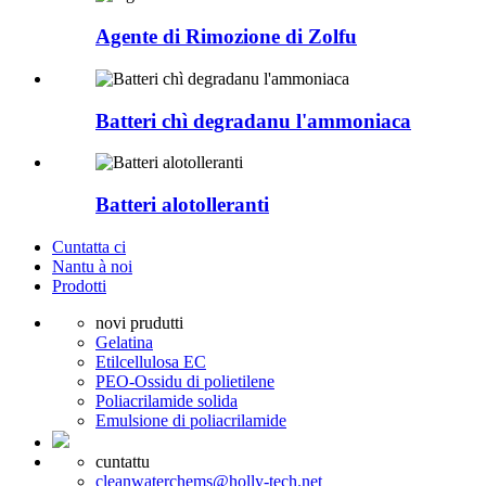
Agente di Rimozione di Zolfu
Batteri chì degradanu l'ammoniaca
Batteri alotolleranti
Cuntatta ci
Nantu à noi
Prodotti
novi prudutti
Gelatina
Etilcellulosa EC
PEO-Ossidu di polietilene
Poliacrilamide solida
Emulsione di poliacrilamide
cuntattu
cleanwaterchems@holly-tech.net