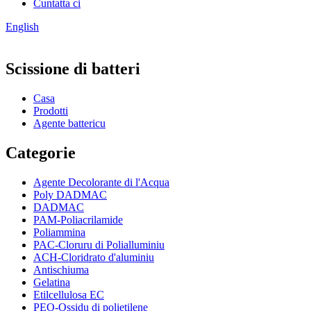
Cuntatta ci
English
Scissione di batteri
Casa
Prodotti
Agente battericu
Categorie
Agente Decolorante di l'Acqua
Poly DADMAC
DADMAC
PAM-Poliacrilamide
Poliammina
PAC-Cloruru di Polialluminiu
ACH-Cloridrato d'aluminiu
Antischiuma
Gelatina
Etilcellulosa EC
PEO-Ossidu di polietilene