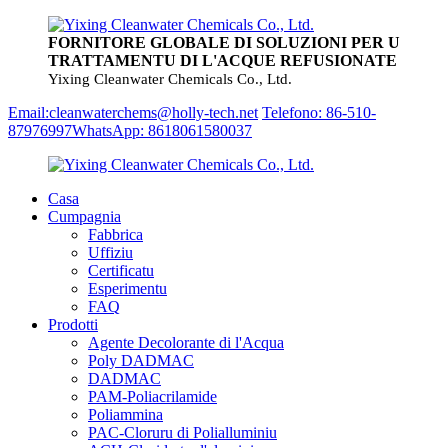
FORNITORE GLOBALE DI SOLUZIONI PER U
TRATTAMENTU DI L'ACQUE REFUSIONATE
Yixing Cleanwater Chemicals Co., Ltd.
Email:cleanwaterchems@holly-tech.net
Telefono: 86-510-
87976997
WhatsApp: 8618061580037
Casa
Cumpagnia
Fabbrica
Uffiziu
Certificatu
Esperimentu
FAQ
Prodotti
Agente Decolorante di l'Acqua
Poly DADMAC
DADMAC
PAM-Poliacrilamide
Poliammina
PAC-Cloruru di Polialluminiu