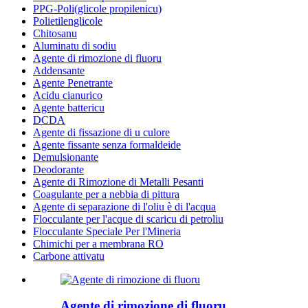
PPG-Poli(glicole propilenicu)
Polietilenglicole
Chitosanu
Aluminatu di sodiu
Agente di rimozione di fluoru
Addensante
Agente Penetrante
Acidu cianurico
Agente battericu
DCDA
Agente di fissazione di u culore
Agente fissante senza formaldeide
Demulsionante
Deodorante
Agente di Rimozione di Metalli Pesanti
Coagulante per a nebbia di pittura
Agente di separazione di l'oliu è di l'acqua
Flocculante per l'acque di scaricu di petroliu
Flocculante Speciale Per l'Mineria
Chimichi per a membrana RO
Carbone attivatu
Agente di rimozione di fluoru