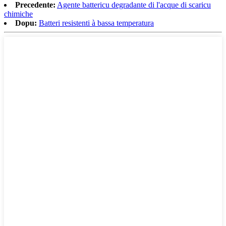
Precedente:
Agente battericu degradante di l'acque di scaricu
chimiche
Dopu:
Batteri resistenti à bassa temperatura