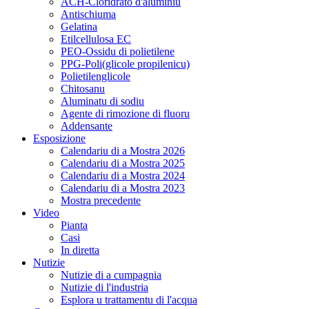
ACH-Cloridrato d'aluminiu
Antischiuma
Gelatina
Etilcellulosa EC
PEO-Ossidu di polietilene
PPG-Poli(glicole propilenicu)
Polietilenglicole
Chitosanu
Aluminatu di sodiu
Agente di rimozione di fluoru
Addensante
Esposizione
Calendariu di a Mostra 2026
Calendariu di a Mostra 2025
Calendariu di a Mostra 2024
Calendariu di a Mostra 2023
Mostra precedente
Video
Pianta
Casi
In diretta
Nutizie
Nutizie di a cumpagnia
Nutizie di l'industria
Esplora u trattamentu di l'acqua