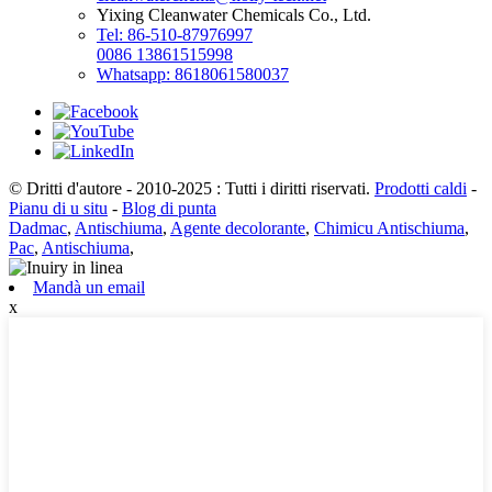
Yixing Cleanwater Chemicals Co., Ltd.
Tel: 86-510-87976997
0086 13861515998
Whatsapp: 8618061580037
© Dritti d'autore - 2010-2025 : Tutti i diritti riservati.
Prodotti caldi
-
Pianu di u situ
-
Blog di punta
Dadmac
,
Antischiuma
,
Agente decolorante
,
Chimicu Antischiuma
,
Pac
,
Antischiuma
,
Mandà un email
x