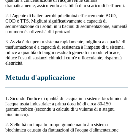
quandu a cuncentrazione di l'acque reflue cambia
dramaticamente, assicurendu a stabilità di u scaricu di l'effluenti.
2. L'agente di batteri aerobi pò eliminà efficacemente BOD,
COD è TTS. Migliurà significativamente a capacità di
sedimentazione di i solidi in u bacinu di sedimentazione, aumentà
u numeru è a diversità di i protozoi.
3. Avvia è ricupera u sistema rapidamente, migliurà a capacità di
trasfurmazione è a capacità di resistenza à l'impattu di u sistema,
riduce a quantità di fanghi residuali generati in modu efficace,
riduce l'usu di sustanzi chimichi cum'è u flocculante, risparmià
elettricità.
Metudu d'applicazione
1. Sicondu l'indice di qualità di l'acqua in u sistema biochimicu di
l'acqua usata industriale: a prima dosa hè di circa 80-150
grammi/cubicu (secondu u calculu di u vulume di u stagnu
biochimicu).
2. S'ellu hà un impattu troppu grande nantu à u sistema
biochimicu causatu da fluttuazioni di l'acqua d'alimentazione,