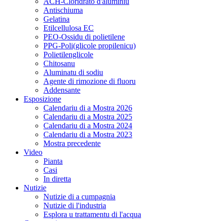
ACH-Cloridrato d'aluminiu
Antischiuma
Gelatina
Etilcellulosa EC
PEO-Ossidu di polietilene
PPG-Poli(glicole propilenicu)
Polietilenglicole
Chitosanu
Aluminatu di sodiu
Agente di rimozione di fluoru
Addensante
Esposizione
Calendariu di a Mostra 2026
Calendariu di a Mostra 2025
Calendariu di a Mostra 2024
Calendariu di a Mostra 2023
Mostra precedente
Video
Pianta
Casi
In diretta
Nutizie
Nutizie di a cumpagnia
Nutizie di l'industria
Esplora u trattamentu di l'acqua