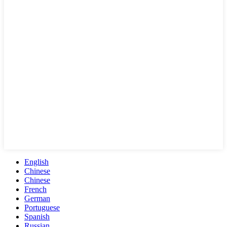
English
Chinese
Chinese
French
German
Portuguese
Spanish
Russian