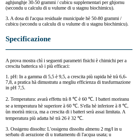
aghjunghje 30-50 grammi / cubicu supplementari per ghjornu
(secondu u calculu di u vulume di u stagnu biochimicu).
3. A dosa di l'acqua residuale municipale hè 50-80 grammi /
cubicu (secondu u calculu di u vulume di u stagnu biochimicu).
Specificazione
A prova mostra chì i seguenti parametri fisichi è chimichi per a
crescita batterica sò i più efficaci:
1. pH: In a gamma di 5,5 è 9,5, a crescita più rapida hè trà 6,6-
7,8, a pratica hà dimustratu a megliu efficienza di trasfurmazione
in pH 7,5.
2. Temperatura: avarà effettu trà 8 ℃ è 60 ℃. I batteri moriranu
se a temperatura hè superiore à 60 ℃. S'ella hè inferiore à 8 ℃,
ùn morirà micca, ma a crescita di i batteri serà assai limitata. A
temperatura più adatta hè trà 26 è 32 ℃.
3. Ossigenu dissoltu: L'ossigenu dissoltu almenu 2 mg/l in u
serbatu di aerazione di u trattamentu di l'acqua usata; u