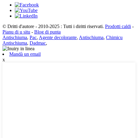
© Dritti d'autore - 2010-2025 : Tutti i diritti riservati.
Prodotti caldi
-
Pianu di u situ
-
Blog di punta
Antischiuma
,
Pac
,
Agente decolorante
,
Antischiuma
,
Chimicu
Antischiuma
,
Dadmac
,
Mandà un email
x