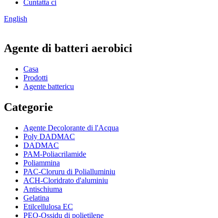
Cuntatta ci
English
Agente di batteri aerobici
Casa
Prodotti
Agente battericu
Categorie
Agente Decolorante di l'Acqua
Poly DADMAC
DADMAC
PAM-Poliacrilamide
Poliammina
PAC-Cloruru di Polialluminiu
ACH-Cloridrato d'aluminiu
Antischiuma
Gelatina
Etilcellulosa EC
PEO-Ossidu di polietilene