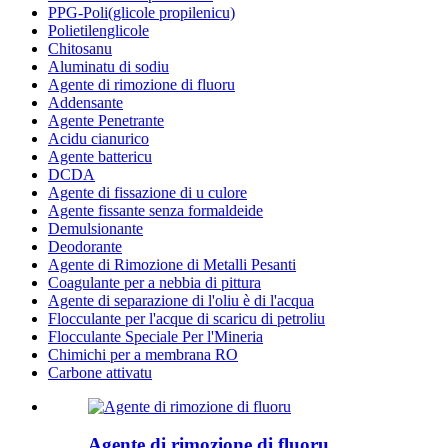
PPG-Poli(glicole propilenicu)
Polietilenglicole
Chitosanu
Aluminatu di sodiu
Agente di rimozione di fluoru
Addensante
Agente Penetrante
Acidu cianurico
Agente battericu
DCDA
Agente di fissazione di u culore
Agente fissante senza formaldeide
Demulsionante
Deodorante
Agente di Rimozione di Metalli Pesanti
Coagulante per a nebbia di pittura
Agente di separazione di l'oliu è di l'acqua
Flocculante per l'acque di scaricu di petroliu
Flocculante Speciale Per l'Mineria
Chimichi per a membrana RO
Carbone attivatu
Agente di rimozione di fluoru