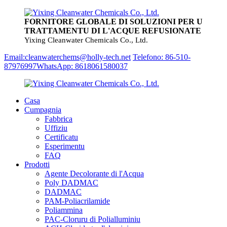
FORNITORE GLOBALE DI SOLUZIONI PER U
TRATTAMENTU DI L'ACQUE REFUSIONATE
Yixing Cleanwater Chemicals Co., Ltd.
Email:cleanwaterchems@holly-tech.net
Telefono: 86-510-
87976997
WhatsApp: 8618061580037
Casa
Cumpagnia
Fabbrica
Uffiziu
Certificatu
Esperimentu
FAQ
Prodotti
Agente Decolorante di l'Acqua
Poly DADMAC
DADMAC
PAM-Poliacrilamide
Poliammina
PAC-Cloruru di Polialluminiu