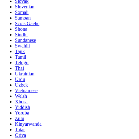
Slovak
Slovenian
Somali
Samoan
Scots Gaelic
Shona
Sindhi
Sundanese
Swahili
Tajik
Tamil
Telugu
Thai
Ukrainian
Urdu
Uzbek
Vietnamese
Welsh
Xhosa
Yiddish
Yoruba
Zulu
Kinyarwanda
Tatar
Oriya