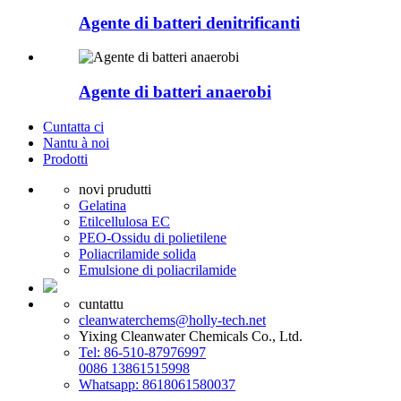
Agente di batteri denitrificanti
Agente di batteri anaerobi
Cuntatta ci
Nantu à noi
Prodotti
novi prudutti
Gelatina
Etilcellulosa EC
PEO-Ossidu di polietilene
Poliacrilamide solida
Emulsione di poliacrilamide
cuntattu
cleanwaterchems@holly-tech.net
Yixing Cleanwater Chemicals Co., Ltd.
Tel: 86-510-87976997
0086 13861515998
Whatsapp: 8618061580037