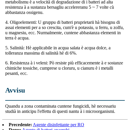
metabolismu è a velocità di degradazione di i batteri ad alta
resistenza à a sustanza bersagliu accelereranu 5 ~ 7 volte cù
abbastanza ossigenu.
4. Oligoelementi: U gruppu di batteri pruprietarii hà bisognu di
assai elementi per a so crescita, cum'è u potassiu, u ferru, u zolfu,
u magnesiu, ecc. Nurmalmente, cuntene abbastanza elementi in
terra è acqua.
5. Salinità: Hè applicabile in acqua salata è acqua dolce, a
tolleranza massima di salinità hè di 6%.
6. Resistenza à i veleni: Pò resiste più efficacemente à e sostanze
chimiche tossiche, cumprese u cloruru, u cianuru è i metalli
pesanti, ecc.
Avvisu
Quandu a zona contaminata cuntene fungicidi, hè necessariu
studià in anticipu l'effettu di questi nantu à i microorganismi.
Precedente:
Agente disinfettante per RO
Dopu:
Agente di batteri anaerobi