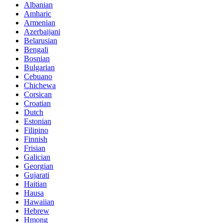
Albanian
Amharic
Armenian
Azerbaijani
Belarusian
Bengali
Bosnian
Bulgarian
Cebuano
Chichewa
Corsican
Croatian
Dutch
Estonian
Filipino
Finnish
Frisian
Galician
Georgian
Gujarati
Haitian
Hausa
Hawaiian
Hebrew
Hmong