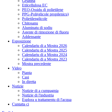
Gelatina
Etilcellulosa EC
PEO-Ossidu di polietilene
PPG-Poli(glicole propilenicu)
Polietilenglicole
Chitosanu
Aluminatu di sodiu
Agente di rimozione di fluoru
Addensante
Esposizione
Calendariu di a Mostra 2026
Calendariu di a Mostra 2025
Calendariu di a Mostra 2024
Calendariu di a Mostra 2023
Mostra precedente
Video
Pianta
Casi
In diretta
Nutizie
Nutizie di a cumpagnia
Nutizie di l'industria
Esplora u trattamentu di l'acqua
Cuntatta ci