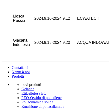
Mosca,
2024.9.10-2024.9.12
ECWATECH
Russia
Giacarta,
2024.9.18-2024.9.20
ACQUA INDOWA
Indonesia
Cuntatta ci
Nantu à noi
Prodotti
novi prudutti
Gelatina
Etilcellulosa EC
PEO-Ossidu di polietilene
Poliacrilamide solida
Emulsione di poliacrilamide