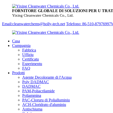
FORNITORE GLOBALE DI SOLUZIONI PER U TRA
Yixing Cleanwater Chemicals Co., Ltd.
Email:cleanwaterchems@holly-tech.net
Telefono: 86-510-87976997
W
Casa
Cumpagnia
Fabbrica
Uffiziu
Certificatu
Esperimentu
FAQ
Prodotti
Agente Decolorante di l'Acqua
Poly DADMAC
DADMAC
PAM-Poliacrilamide
Poliammina
PAC-Cloruru di Polialluminiu
ACH-Cloridrato d'aluminiu
Antischiuma