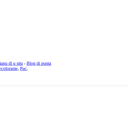
ianu di u situ
-
Blog di punta
ecolorante
,
Pac
,