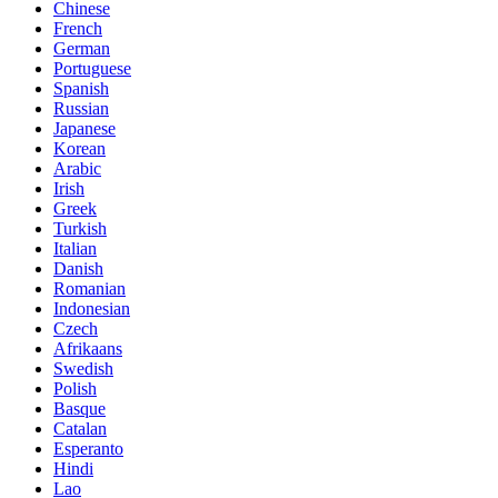
Chinese
French
German
Portuguese
Spanish
Russian
Japanese
Korean
Arabic
Irish
Greek
Turkish
Italian
Danish
Romanian
Indonesian
Czech
Afrikaans
Swedish
Polish
Basque
Catalan
Esperanto
Hindi
Lao