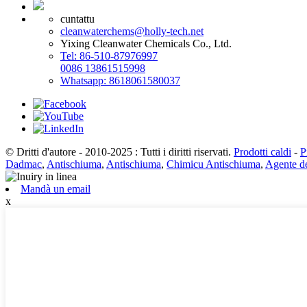
cuntattu
cleanwaterchems@holly-tech.net
Yixing Cleanwater Chemicals Co., Ltd.
Tel: 86-510-87976997
0086 13861515998
Whatsapp: 8618061580037
© Dritti d'autore - 2010-2025 : Tutti i diritti riservati.
Prodotti caldi
-
P
Dadmac
,
Antischiuma
,
Antischiuma
,
Chimicu Antischiuma
,
Agente d
Mandà un email
x